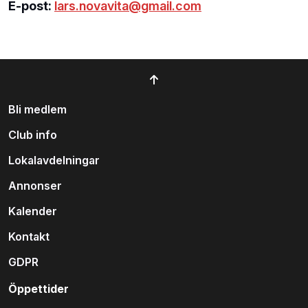
E-post:
lars.novavita@gmail.com
Bli medlem
Club info
Lokalavdelningar
Annonser
Kalender
Kontakt
GDPR
Öppettider