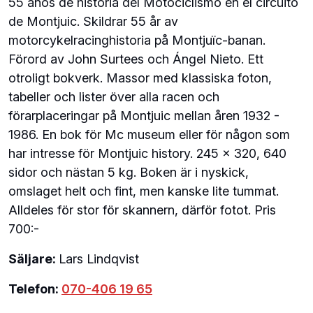
55 anos de historia del Motociclismo en el circuito
de Montjuic. Skildrar 55 år av
motorcykelracinghistoria på Montjuïc-banan.
Förord av John Surtees och Ángel Nieto. Ett
otroligt bokverk. Massor med klassiska foton,
tabeller och lister över alla racen och
förarplaceringar på Montjuic mellan åren 1932 -
1986. En bok för Mc museum eller för någon som
har intresse för Montjuic history. 245 x 320, 640
sidor och nästan 5 kg. Boken är i nyskick,
omslaget helt och fint, men kanske lite tummat.
Alldeles för stor för skannern, därför fotot. Pris
700:-
Säljare:
Lars Lindqvist
Telefon:
070-406 19 65