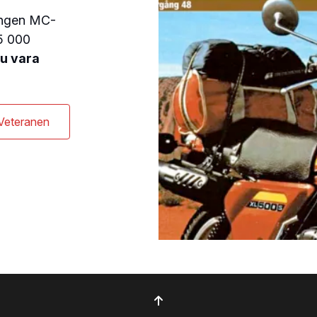
ningen MC-
5 000
u vara
 Veteranen