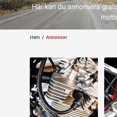
Här kan du annonsera grati
moto
Hem
Annonser