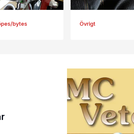
öpes/bytes
Övrigt
år