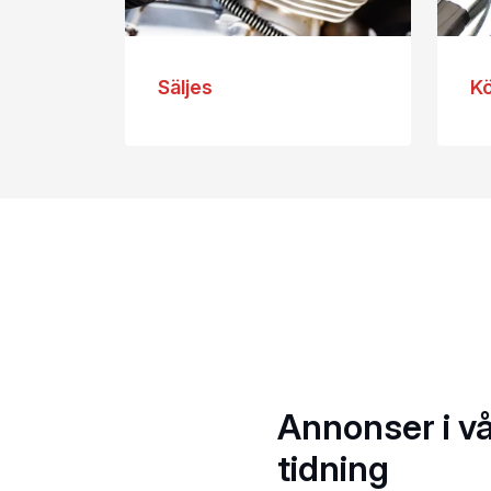
Säljes
K
Annonser i v
tidning