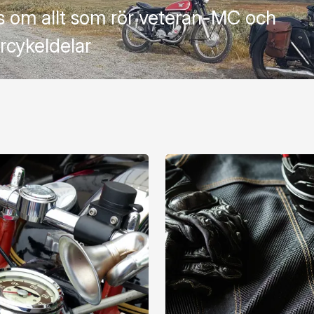
s om allt som rör veteran-MC och
rcykeldelar